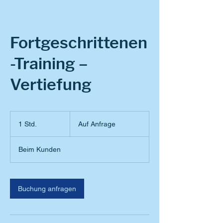
Fortgeschrittenen
-Training –
Vertiefung
Auf
Anfrage
1 Std.
1
Auf Anfrage
S
t
Beim Kunden
d
Buchung anfragen