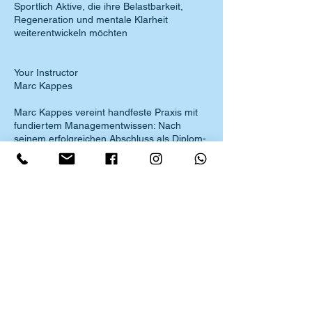
Sportlich Aktive, die ihre Belastbarkeit,
Regeneration und mentale Klarheit
weiterentwickeln möchten
Your Instructor
Marc Kappes
Marc Kappes vereint handfeste Praxis mit
fundiertem Managementwissen: Nach
seinem erfolgreichen Abschluss als Diplom-
Betriebswirt (FH) mit Schwerpunkt
Management an der HTWG Konstanz,
absolvierte er weiterführende Leadership-
Programme an der TUM School of
Management („Management Keys“ &
„Leadership Excellence“). Als zertifizierter
Trainer der Buhr & Team Akademie sowie
ausgebildeter Wim Hof Method Trainer
bringt er fundiertes Know-how in Führung,
Resilienz und körperlich-geistiger
Selbstwirksamkeit zusammen – klar,
praxisnah und menschlich.