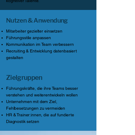
kognitiver Talente.
Nutzen & Anwendung
Mitarbeiter gezielter einsetzen
Führungsstile anpassen
Kommunikation im Team verbessern
Recruiting & Entwicklung datenbasiert
gestalten
Zielgruppen
Führungskräfte, die ihre Teams besser
verstehen und weiterentwickeln wollen
Unternehmen mit dem Ziel,
Fehlbesetzungen zu vermeiden
HR & Trainer:innen, die auf fundierte
Diagnostik setzen