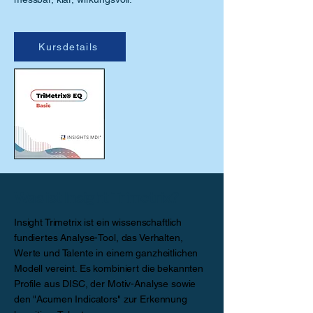
Kursdetails
Was ist Insight Trimetrix?
Insight Trimetrix ist ein wissenschaftlich
fundiertes Analyse-Tool, das Verhalten,
Werte und Talente in einem ganzheitlichen
Modell vereint. Es kombiniert die bekannten
Profile aus DISC, der Motiv-Analyse sowie
den "Acumen Indicators" zur Erkennung